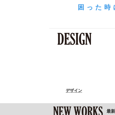
困った時
​デザイン
​最