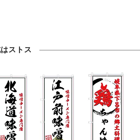
表挨拶
ストスタのお約束
デザイン
イラスト
店舗プ
成はストス