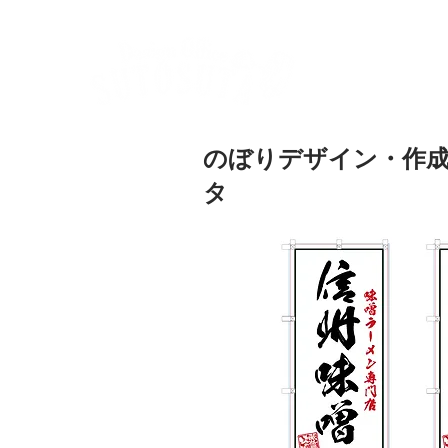
ホーム
代
​のぼりデザイン・作
タ