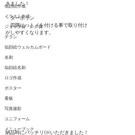
きました！
似顔絵作成
イラスト作成
・ターポリン
・四隅にハトメを付ける事で取り付け
ショップ袋・レジ袋
がしやすくなります。
チラシ
似顔絵ウェルカムボード
名刺
似顔絵名刺
ロゴ作成
ポスター
看板
写真撮影
ユニフォーム
メニューブック
納品時にバッチリOKいただきました！