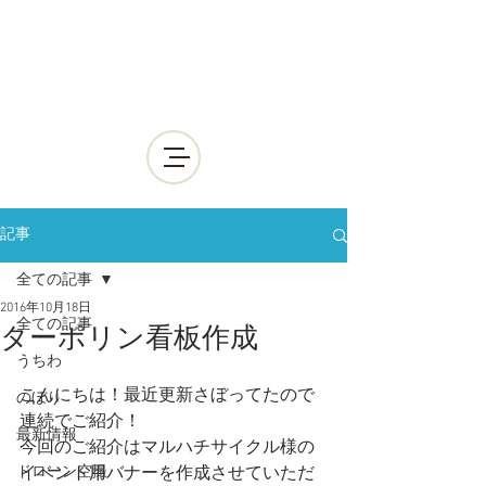
記事
全ての記事
2016年10月18日
全ての記事
ターポリン看板作成
うちわ
こんにちは！最近更新さぼってたので
のぼり
連続でご紹介！
最新情報
今回のご紹介はマルハチサイクル様の
ドローン空撮
イベント用バナーを作成させていただ