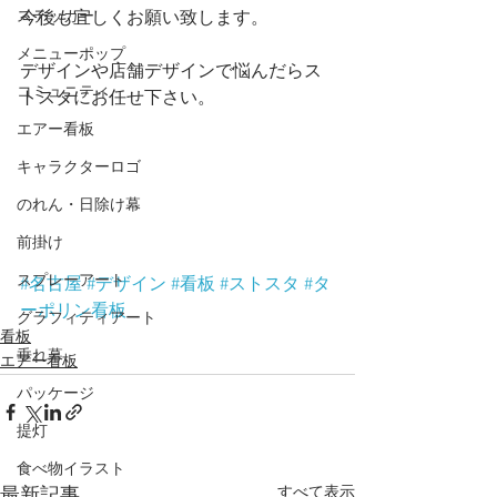
ステッカー
今後も宜しくお願い致します。
メニューポップ
デザインや店舗デザインで悩んだらス
コミュニティ
トスタにお任せ下さい。 
エアー看板
キャラクターロゴ
のれん・日除け幕
前掛け
スプレーアート
#名古屋
#デザイン
#看板
#ストスタ
#タ
ーポリン看板
グラフィティアート
看板
垂れ幕
エアー看板
パッケージ
提灯
食べ物イラスト
すべて表示
最新記事