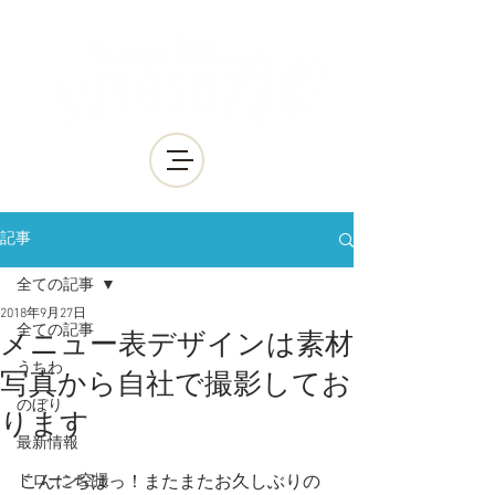
記事
全ての記事
2018年9月27日
全ての記事
メニュー表デザインは素材
うちわ
写真から自社で撮影してお
のぼり
ります
最新情報
ドローン空撮
こんにちはっ！またまたお久しぶりの