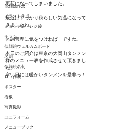
更新になってしまいました。
似顔絵作成
イラスト作成
最近はすっかり秋らしい気温になって
きましたね。
ショップ袋・レジ袋
チラシ
体調管理に気をつけねば！ですね。
似顔絵ウェルカムボード
本日のご紹介は東京の大岡山タンメン
名刺
様のメニュー表を作成させて頂きまし
似顔絵名刺
た。
寒い日には暖かいタンメンを是非っ！
ロゴ作成
ポスター
看板
写真撮影
ユニフォーム
メニューブック