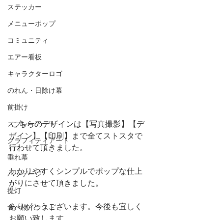
ステッカー
メニューポップ
コミュニティ
エアー看板
キャラクターロゴ
のれん・日除け幕
前掛け
 こちらのデザインは【写真撮影】【デ
スプレーアート
ザイン】【印刷】まで全てストスタで
グラフィティアート
行わせて頂きました。
垂れ幕
わかりやすくシンプルでポップな仕上
パッケージ
がりにさせて頂きました。
提灯
ありがとうございます。今後も宜しく
食べ物イラスト
お願い致します。