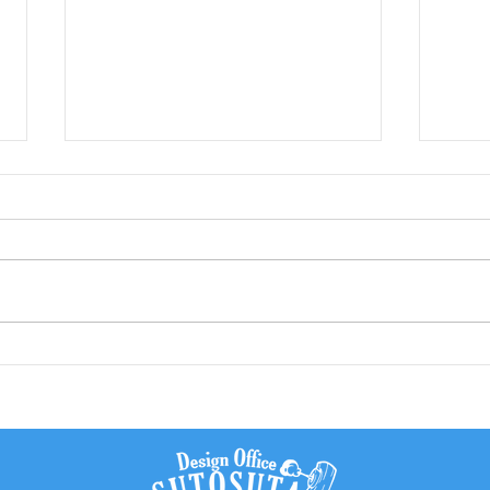
飲食店Tシャツ作成
色数
可能