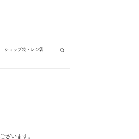
ロデュース
お問い合わせ
Blog
ショップ袋・レジ袋
写真撮影
ー看板
垂れ幕
パッケージ
頼でございます。