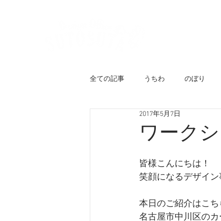
ホーム
代
全ての記事
うちわ
のぼり
2017年5月7日
チラシ
似顔絵ウェルカムボー
ワークシ
ユニフォーム
メニューブック
皆様こんにちは！
笑顔になるデザイン
キャラクターロゴ
のれん・日
本日のご紹介はこち
名古屋市中川区のカーデ