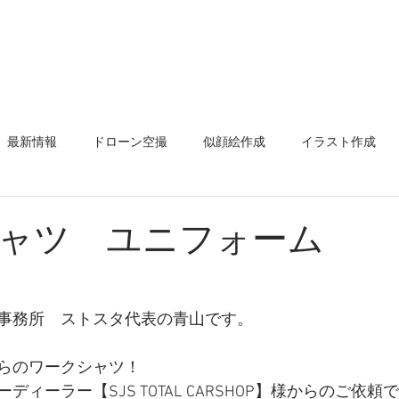
表挨拶
ストスタのお約束
デザイン
イラスト
店舗プ
最新情報
ドローン空撮
似顔絵作成
イラスト作成
ド
名刺
似顔絵名刺
ロゴ作成
ポスター
看板
ャツ ユニフォーム
ステッカー
メニューポップ
コミュニティ
エア
事務所　ストスタ代表の青山です。
除け幕
前掛け
スプレーアート
グラフィティアート
らのワークシャツ！
ィーラー【SJS TOTAL CARSHOP】様からのご依