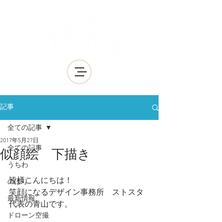
記事
全ての記事
2017年5月27日
全ての記事
似顔絵 下描き
うちわ
皆様こんにちは！
のぼり
笑顔になるデザイン事務所　ストスタ
最新情報
代表の青山です。
ドローン空撮