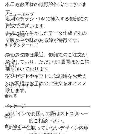
本日もお客様の似顔絵作成でございま
ステッカー
す。
メニューポップ
名刺やチラシ・DMに挿入する似顔絵の
コミュニティ
作成でございます。
手描き線を生かしたデータ作成ですの
エアー看板
で暖かみや味のある線が特徴です。
キャラクターロゴ
ストスタでは最近、似顔絵のご注文が
のれん・日除け幕
急増しており、ただいま2週間ほどご納
前掛け
期を頂いております。
スプレーアート
プレゼントやギフトに似顔絵をお考え
のお客様はお早めのご注文をオススメ
グラフィティアート
致します。
垂れ幕
パッケージ
デザインでお困りの際はストスタへ一
提灯
度ご相談下さい。
食べ物イラスト
メニューに載っていないデザイン内容