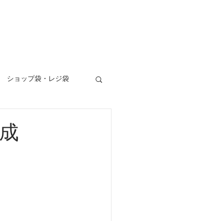
ロデュース
お問い合わせ
Blog
ショップ袋・レジ袋
写真撮影
成
ー看板
垂れ幕
パッケージ