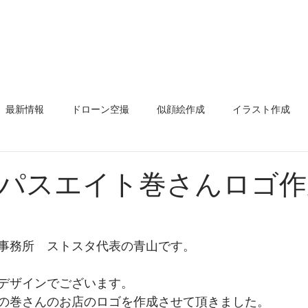
表挨拶
ストスタのお約束
デザイン
イラスト
店舗プ
最新情報
ドローン空撮
似顔絵作成
イラスト作成
ド
名刺
似顔絵名刺
ロゴ作成
ポスター
看板
パスエイト巻さんロゴ作
ステッカー
メニューポップ
コミュニティ
エア
事務所　ストスタ代表の青山です。
除け幕
前掛け
スプレーアート
グラフィティアート
デザインでございます。
の巻さんのお店のロゴを作成させて頂きました。