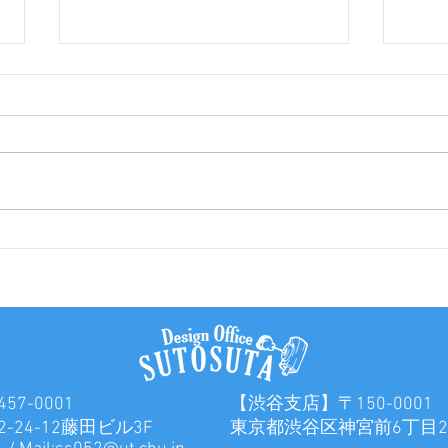
カフェロゴ作成
イラ
ザイ
7-0001
【渋谷支店】〒150-0001
24-12藤田ビル3F
東京都渋谷区神宮前6丁目2