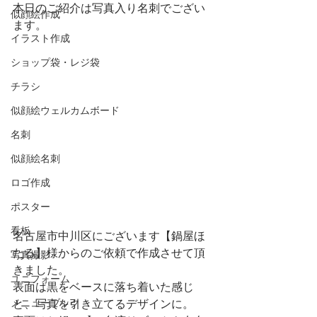
本日のご紹介は写真入り名刺でござい
似顔絵作成
ます。
イラスト作成
ショップ袋・レジ袋
チラシ
似顔絵ウェルカムボード
名刺
似顔絵名刺
ロゴ作成
ポスター
看板
名古屋市中川区にございます【鍋屋ほ
たる】様からのご依頼で作成させて頂
写真撮影
きました。
ユニフォーム
表面は黒をベースに落ち着いた感じ
と、写真を引き立てるデザインに。
メニューブック