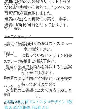
裏面はお鍋の〆の台湾リゾットも有名
ステッカー
なお店で卵黄が印象的でしたのでその
メニューポップ
写真と色を配色致しました。
当店の紙は色の再現性も高く、非常に
コミュニティ
綺麗に印刷が可能となっております。
エアー看板
キャラクターロゴ
デザインでお困りの際はストスタへ一
のれん・日除け幕
度ご相談下さい。
前掛け
メニューに載っていないデザイン内容
も是非ご相談下さい。
スプレーアート
豊富な実績でお悩みを解決するご提案
グラフィティアート
をさせて頂きます。
垂れ幕
ストスタは全国に特別契約工場を複数
持っておりますので
パッケージ
お客様のご要望に全力でお応え致しま
提灯
す。
#名刺
#名古屋
#ストスタ
#デザイン
#飲
食べ物イラスト
食店
#写真撮影
#写真入り