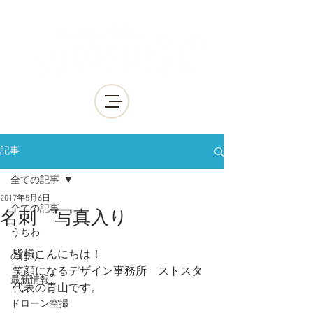
記事
全ての記事
2017年5月6日
全ての記事
名刺 写真入り
うちわ
皆様こんにちは！
のぼり
笑顔になるデザイン事務所　ストスタ
最新情報
代表の青山です。
ドローン空撮