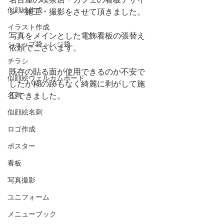
名古屋の喫茶店・カフェの看板デザイ
似顔絵作成
ン・施工・撮影をさせて頂きました。
イラスト作成
写真をメインとした電飾看板の張替え
ショップ袋・レジ袋
依頼でございます。
チラシ
既存の貼る面が使用できるのか不安で
似顔絵ウェルカムボード
したが糊の跡もなく綺麗に剥がして施
名刺
工できました。
似顔絵名刺
ロゴ作成
ポスター
看板
写真撮影
ユニフォーム
メニューブック