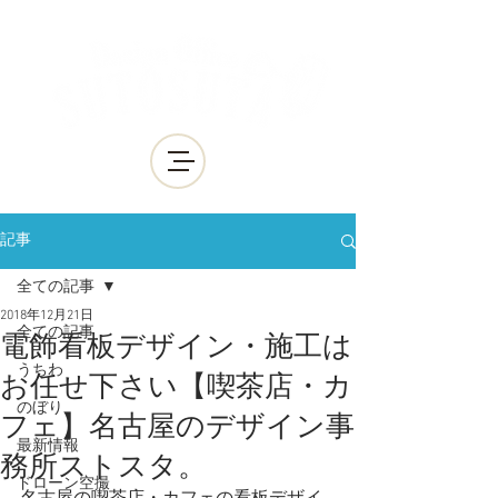
記事
全ての記事
2018年12月21日
全ての記事
電飾看板デザイン・施工は
うちわ
お任せ下さい【喫茶店・カ
のぼり
フェ】名古屋のデザイン事
最新情報
務所ストスタ。
ドローン空撮