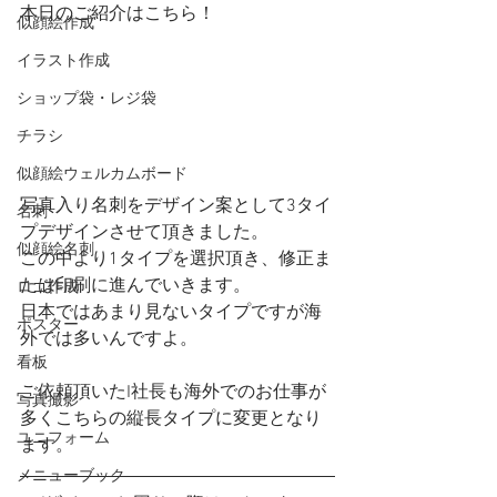
本日のご紹介はこちら！
似顔絵作成
イラスト作成
ショップ袋・レジ袋
チラシ
似顔絵ウェルカムボード
写真入り名刺をデザイン案として3タイ
名刺
プデザインさせて頂きました。
似顔絵名刺
この中より1タイプを選択頂き、修正ま
たは印刷に進んでいきます。
ロゴ作成
日本ではあまり見ないタイプですが海
ポスター
外では多いんですよ。
看板
ご依頼頂いたI社長も海外でのお仕事が
写真撮影
多くこちらの縦長タイプに変更となり
ユニフォーム
ます。
メニューブック