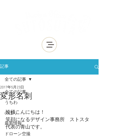
記事
全ての記事
2017年5月23日
全ての記事
変形名刺
うちわ
皆様こんにちは！
のぼり
笑顔になるデザイン事務所　ストスタ
最新情報
代表の青山です。
ドローン空撮