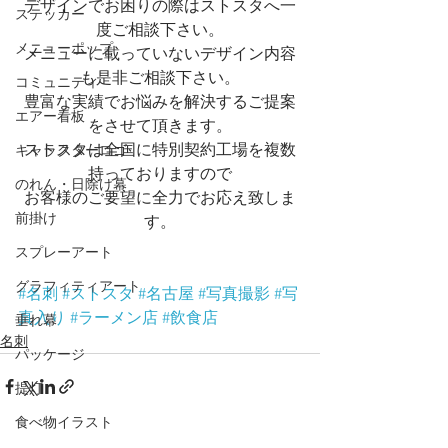
デザインでお困りの際はストスタへ一
ステッカー
度ご相談下さい。
メニューポップ
メニューに載っていないデザイン内容
も是非ご相談下さい。
コミュニティ
豊富な実績でお悩みを解決するご提案
エアー看板
をさせて頂きます。
ストスタは全国に特別契約工場を複数
キャラクターロゴ
持っておりますので
のれん・日除け幕
お客様のご要望に全力でお応え致しま
前掛け
す。
スプレーアート
グラフィティアート
#名刺
#ストスタ
#名古屋
#写真撮影
#写
真入り
#ラーメン店
#飲食店
垂れ幕
名刺
パッケージ
提灯
食べ物イラスト