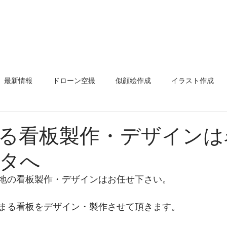
表挨拶
ストスタのお約束
デザイン
イラスト
店舗プ
最新情報
ドローン空撮
似顔絵作成
イラスト作成
ド
名刺
似顔絵名刺
ロゴ作成
ポスター
看板
る看板製作・デザインは
タへ
ステッカー
メニューポップ
コミュニティ
エア
地の看板製作・デザインはお任せ下さい。
除け幕
前掛け
スプレーアート
グラフィティアート
まる看板をデザイン・製作させて頂きます。