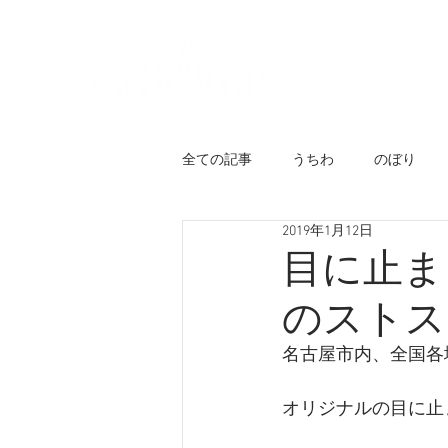
ホーム
代
全ての記事
うちわ
のぼり
2019年1月12日
チラシ
似顔絵ウェルカムボー
目に止ま
のストス
ユニフォーム
メニューブック
名古屋市内、全国各
キャラクターロゴ
のれん・日
オリジナルの目に止