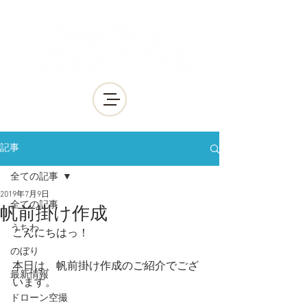
記事
全ての記事
2019年7月9日
全ての記事
帆前掛け作成
うちわ
こんにちはっ！
のぼり
本日は、帆前掛け作成のご紹介でござ
最新情報
います。
ドローン空撮