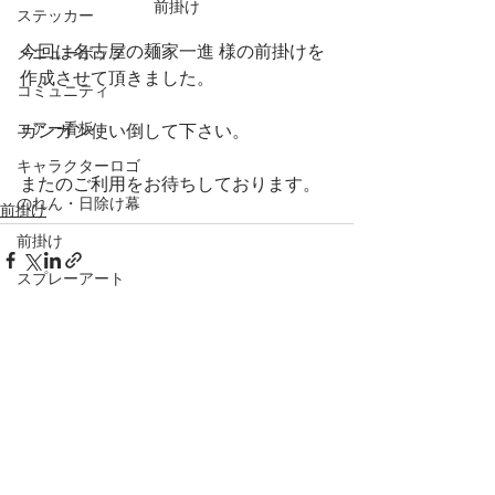
前掛け
ステッカー
今回は名古屋の麺家一進 様の前掛けを
メニューポップ
作成させて頂きました。
コミュニティ
エアー看板
ガンガン使い倒して下さい。
キャラクターロゴ
またのご利用をお待ちしております。
のれん・日除け幕
前掛け
前掛け
スプレーアート
グラフィティアート
垂れ幕
コメント
パッケージ
提灯
コメントを追加…
食べ物イラスト