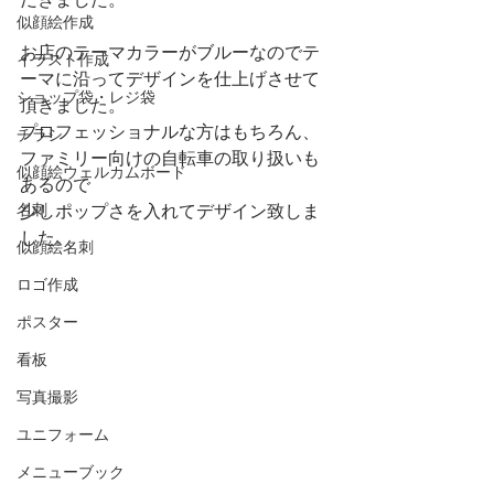
だきました。
似顔絵作成
お店のテーマカラーがブルーなのでテ
イラスト作成
ーマに沿ってデザインを仕上げさせて
ショップ袋・レジ袋
頂きました。
プロフェッショナルな方はもちろん、
チラシ
ファミリー向けの自転車の取り扱いも
似顔絵ウェルカムボード
あるので
名刺
少しポップさを入れてデザイン致しま
した。
似顔絵名刺
ロゴ作成
ポスター
看板
写真撮影
ユニフォーム
メニューブック